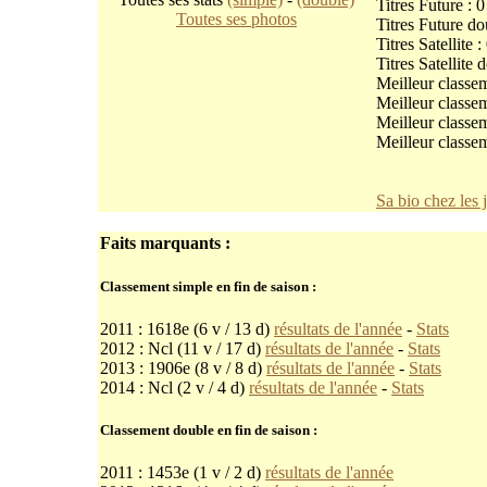
Titres Future : 0
Toutes ses photos
Titres Future do
Titres Satellite :
Titres Satellite 
Meilleur classe
Meilleur classe
Meilleur classem
Meilleur classem
Sa bio chez les 
Faits marquants :
Classement simple en fin de saison :
2011 : 1618e (6 v / 13 d)
résultats de l'année
-
Stats
2012 : Ncl (11 v / 17 d)
résultats de l'année
-
Stats
2013 : 1906e (8 v / 8 d)
résultats de l'année
-
Stats
2014 : Ncl (2 v / 4 d)
résultats de l'année
-
Stats
Classement double en fin de saison :
2011 : 1453e (1 v / 2 d)
résultats de l'année