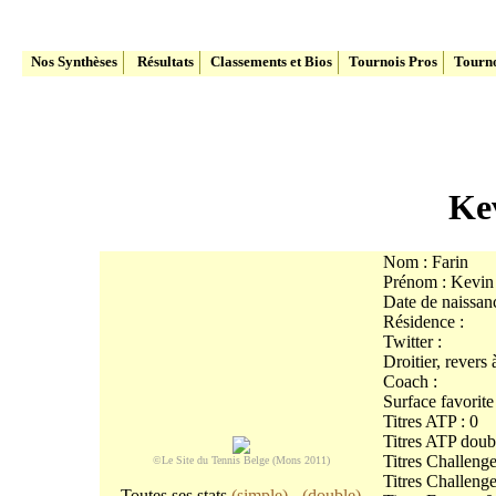
Le site du Tennis Belge
Nos Synthèses
Résultats
Classements et Bios
Tournois Pros
Tourno
Ke
Nom : Farin
Prénom : Kevin
Date de naissan
Résidence :
Twitter :
Droitier, revers
Coach :
Surface favorite
Titres ATP : 0
Titres ATP doubl
Titres Challenge
©Le Site du Tennis Belge (Mons 2011)
Titres Challenge
Toutes ses stats
(simple)
-
(double)