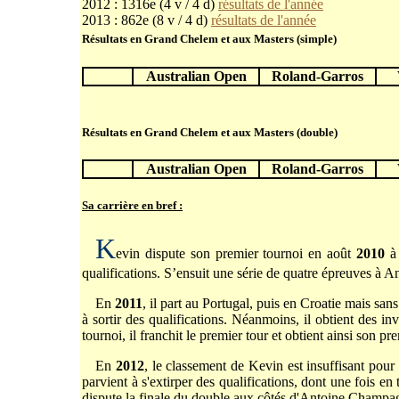
2012 : 1316e (4 v / 4 d)
résultats de l'année
2013 : 862e (8 v / 4 d)
résultats de l'année
Résultats en Grand Chelem et aux Masters (simple)
Australian Open
Roland-Garros
Résultats en Grand Chelem et aux Masters (double)
Australian Open
Roland-Garros
Sa carrière en bref :
K
evin dispute son premier tournoi en août
2010
à 
qualifications. S’ensuit une série de quatre épreuves à A
En
2011
, il part au Portugal, puis en Croatie mais san
à sortir des qualifications. Néanmoins, il obtient des in
tournoi, il franchit le premier tour et obtient ainsi son p
En
2012
, le classement de Kevin est insuffisant pour 
parvient à s'extirper des qualifications, dont une fois en
dispute la finale du double aux côtés d'Antoine Champa