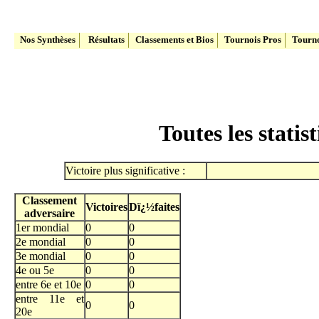
Le site du Tennis Belge
Nos Synthèses
Résultats
Classements et Bios
Tournois Pros
Tourno
Toutes les stati
Victoire plus significative :
Classement
Victoires
Dï¿½faites
adversaire
1er mondial
0
0
2e mondial
0
0
3e mondial
0
0
4e ou 5e
0
0
entre 6e et 10e
0
0
entre 11e et
0
0
20e