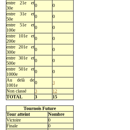
entre 21e et
0
0
30e
entre 31e et
0
0
50e
entre 51e et
0
0
100e
entre 101e et
0
0
200e
entre 201e et
0
0
300e
entre 301e et
0
0
500e
entre 501e et
0
0
1000e
Au delà de
0
3
1001e
Non classé
3
12
TOTAL
3
15
Tournois Future
Tour atteint
Nombre
Victoire
0
Finale
0