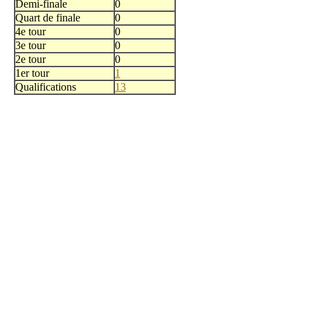
Demi-finale
0
Quart de finale
0
4e tour
0
3e tour
0
2e tour
0
1er tour
1
Qualifications
13