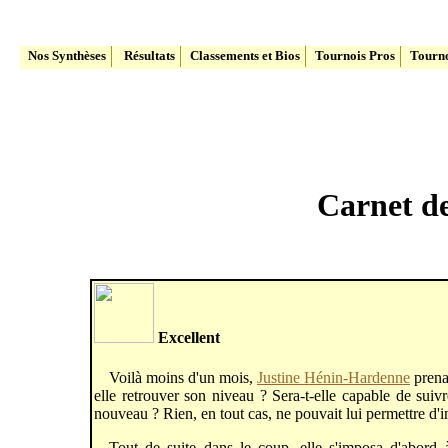
Le site du Tennis Belge
Nos Synthèses
Résultats
Classements et Bios
Tournois Pros
Tourno
Carnet de
Excellent
Voilà moins d'un mois,
Justine Hénin-Hardenne
prenai
elle retrouver son niveau ? Sera-t-elle capable de suiv
nouveau ? Rien, en tout cas, ne pouvait lui permettre d'im
Tout de suite dans le coup, elle s'imposa d'abor